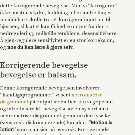
dette korrigerende bevegelse. Men vi “korrigerer”
ikke positur, styrke, holdning, eller andre ting vi
umiddebart skulle tro. Vi korrigerer input inn til
hjernen, slik at vi kan få bedre output fra den –
nedregulering, nullstille tersklene, desensitivisere.
Å gjen-regulere sensitivitet er en stor korreksjon,
og
noe du kan lære å gjøre selv
.
Korrigerende bevegelse –
bevegelse er balsam.
Denne korrigerende bevegelsen involverer
“handligsprogrammet” vi ser i
nevromatrise-
diagrammet
på output-siden Der kan vi gripe inn
og introdusere litt bevegelse av en ny sort inn i
nevromatrise-diagrammet gjennom den fysiske
(sensorisk-diskriminerende) kanalen.
“Motion is
lotion”
som man sier på nynorsk. Korrigerende