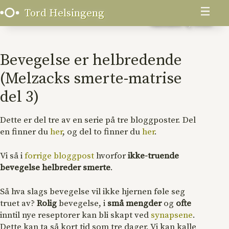
Skip
Menu
Tord Helsingeng
to
oktober 3, 2010
content
Bevegelse er helbredende
(Melzacks smerte-matrise
del 3)
Dette er del tre av en serie på tre bloggposter. Del
en finner du
her
, og del to finner du
her
.
Vi så i
forrige bloggpost
hvorfor
ikke-truende
bevegelse helbreder smerte
.
Så hva slags bevegelse vil ikke hjernen føle seg
truet av?
Rolig
bevegelse, i
små mengder
og
ofte
inntil nye reseptorer kan bli skapt ved
synapsene
.
Dette kan ta så kort tid som tre dager. Vi kan kalle