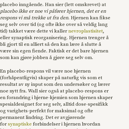
placebo inngående. Han sier (lett omskrevet) at
placebo ikke er noe vi påfører hjernen, det er en
respons vi må trekke ut fra den
. Hjernen kan fikse
seg selv over tid (og ofte ikke over så veldig lang
tid) takket være dette vi kaller
nevroplastisitet
,
eller synaptisk reorganisering. Hjernen trenger å
bli gjort til en alliert så den kan lære å slutte å
være sin egen fiende. Faktisk er det bare hjernen
som kan gjøre jobben å gjøre seg selv om.
En placebo-respons vil være noe hjernen
(forhåpentligvis) skaper på naturlig vis som et
resultat av ny input som den undersøker og lærer
noe nytt fra. Wall sier også at placebo-respons er
en forandring i hjerne-kjemien som hjernen skaper
spesialdesignet for seg selv, alltid dose-spesifikk
og varighets-perfekt for maksimal og ofte
permanent lindring. Det er avgjørende
for
synaptiske
forbindelser i hjernen hvordan