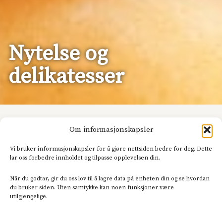
Nytelse og
delikatesser
Har du noen gang tenkt på hvorfor flymat smaker
Om informasjonskapsler
så lite? Det er flere grunner, men
forskning viser
at
en viktig grunn er at støyen fra flyet overdøver de
Vi bruker informasjonskapsler for å gjøre nettsiden bedre for deg. Dette
lar oss forbedre innholdet og tilpasse opplevelsen din.
andre sansene. At flyet i tillegg rister er også med
på å hemme smakssansen. To sanser overkjører
Når du godtar, gir du oss lov til å lagre data på enheten din og se hvordan
den tredje.
du bruker siden. Uten samtykke kan noen funksjoner være
utilgjengelige.
Dette underlige fenomenet kan kanskje virke
uvesentlig, men er illustrasjon på noe veldig viktig.