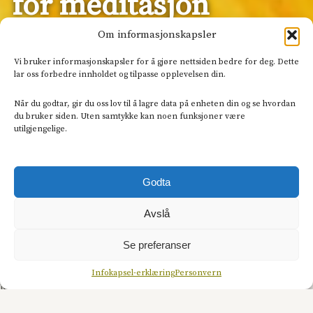
for meditasjon
Om informasjonskapsler
Vi bruker informasjonskapsler for å gjøre nettsiden bedre for deg. Dette
lar oss forbedre innholdet og tilpasse opplevelsen din.
Det som gjør en aktivitet til en meditasjon, er at vi
bruker den til å trene på
oppmerksomhetsevner
.
Når du godtar, gir du oss lov til å lagre data på enheten din og se hvordan
du bruker siden. Uten samtykke kan noen funksjoner være
Her er en liste over gylne muligheter for å trene på
utilgjengelige.
oppmerksomt nærvær. De fleste punktene er fra
dagliglivet, og det er også noen for formell
sittende praksis.
Godta
Små økter i løpet av hverdagen kaller vi gjerne for
Avslå
mikropraksiser. Disse praksisene kan du gjøre
både i forgrunnen eller bakgrunnen av
Se preferanser
bevisstheten.
Infokapsel-erklæring
Personvern
Når du gjør meditasjonen som en
bakgrunnspraksis, har du den bare gående i