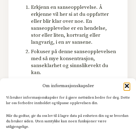
Erkjenn en sanseopplevelse. Å
erkjenne vil her si at du oppfatter
eller blir klar over noe. En
sanseopplevelse er en hendelse,
stor eller liten, kortvarig eller
langvarig, i en av sansene.
Fokuser på denne sanseopplevelsen
med så mye konsentrasjon,
sanseklarhet og sinnslikevekt du
kan.
Du gjentar så disse to fasene i en stabil og
Om informasjonskapsler
passende rytme så lenge du trener på
Vi bruker informasjonskapsler for å gjøre nettsiden bedre for deg. Dette
merkingen.
lar oss forbedre innholdet og tilpasse opplevelsen din.
Når du godtar, gir du oss lov til å lagre data på enheten din og se hvordan
du bruker siden. Uten samtykke kan noen funksjoner være
utilgjengelige.