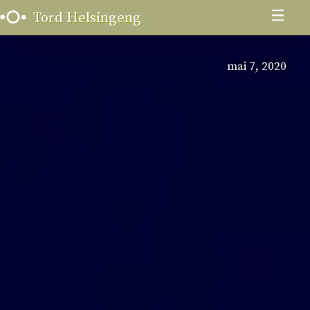
Skip
Menu
Tord Helsingeng
to
content
mai 7, 2020