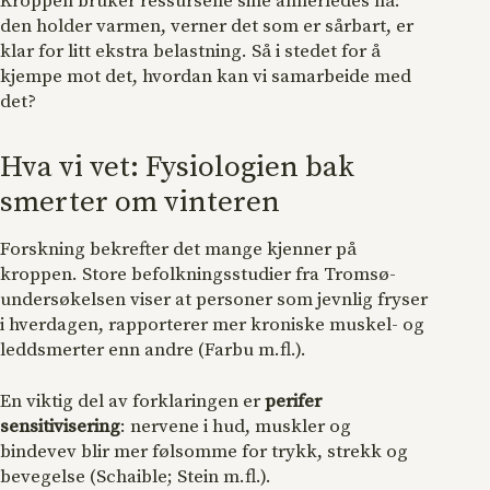
Kroppen bruker ressursene sine annerledes nå:
den holder varmen, verner det som er sårbart, er
klar for litt ekstra belastning. Så i stedet for å
kjempe mot det, hvordan kan vi samarbeide med
det?
Hva vi vet: Fysiologien bak
smerter om vinteren
Forskning bekrefter det mange kjenner på
kroppen. Store befolkningsstudier fra Tromsø-
undersøkelsen viser at personer som jevnlig fryser
i hverdagen, rapporterer mer kroniske muskel- og
leddsmerter enn andre (Farbu m.fl.).
En viktig del av forklaringen er
perifer
sensitivisering
: nervene i hud, muskler og
bindevev blir mer følsomme for trykk, strekk og
bevegelse (Schaible; Stein m.fl.).